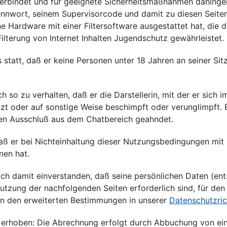
terbindet und für geeignete Sicherheitsmaßnahmen dahinge
nnwort, seinem Supervisorcode und damit zu diesen Seite
ne Hardware mit einer Filtersoftware ausgestattet hat, die 
lterung von Internet Inhalten Jugendschutz gewährleistet.
s statt, daß er keine Personen unter 18 Jahren an seiner S
 so zu verhalten, daß er die Darstellerin, mit der er sich im 
zt oder auf sonstige Weise beschimpft oder verunglimpft.
gen Ausschluß aus dem Chatbereich geahndet.
aß er bei Nichteinhaltung dieser Nutzungsbedingungen mit 
nen hat.
lich damit einverstanden, daß seine persönlichen Daten (e
Nutzung der nachfolgenden Seiten erforderlich sind, für de
in den erweiterten Bestimmungen in unserer
Datenschutzrich
 erhoben: Die Abrechnung erfolgt durch Abbuchung von ei