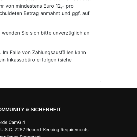
hr von mindestens Euro 12,- pro
chuldeten Betrag anmahnt und ggf. auf
o wenden Sie sich bitte unverzüglich an
. Im Falle von Zahlungsausfällen kann
in Inkassobüro erfolgen (siehe
OMMUNITY & SICHERHEIT
rde CamGirl
 U.S.C. 2257 Record-Keeping Requirements
mpliance Statement