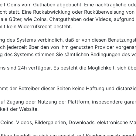
heit Coins vom Guthaben abgebucht. Eine nachträgliche ode
nicht statt. Eine Rückabwicklung oder Rücküberweisung von
ale Güter, wie Coins, Chatguthaben oder Videos, aufgrund i
t kein Widerrufsrecht besteht.
ung des Systems verbindlich, daß er von diesen Benutzun
sich jederzeit über den von ihm genutzten Provider vorge
ng des Systems stimmen Sie sämtlichen Bedingungen des vo
sind 24h verfügbar. Es besteht die Möglichkeit, sich über 
mmt der Betreiber dieser Seiten keine Haftung und distanzier
auf Zugang oder Nutzung der Plattform, insbesondere gar
eit der Website.
Coins, Videos, Bildergalerien, Downloads, elektronische Ma
Shop handelt es sich um speziell auf Kundenwunsch angefert