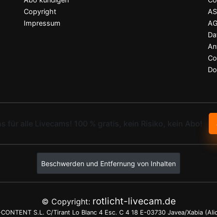
Copyright
A
Impressum
A
Da
An
Co
Do
ns für alle Livecams! 100 % gratis, kein Risiko, kein Abo!
Beschwerden und Entfernung von Inhalten
rotlicht-livecam.de
© Copyright:
ONTENT S.L. C/Tirant Lo Blanc 4 Esc. C 4 18 E-03730 Javea/Xabia (Ali