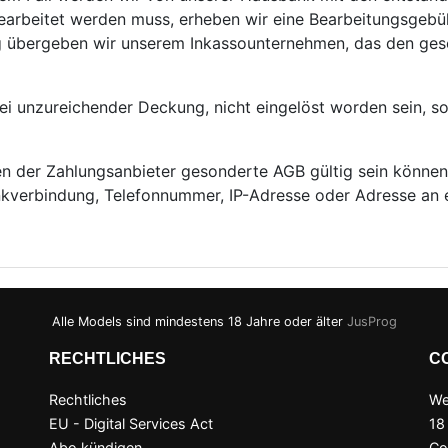
earbeitet werden muss, erheben wir eine Bearbeitungsgebü
g übergeben wir unserem Inkassounternehmen, das den ges
 bei unzureichender Deckung, nicht eingelöst worden sein, s
ten der Zahlungsanbieter gesonderte AGB gültig sein können
ankverbindung, Telefonnummer, IP-Adresse oder Adresse an e
Alle Models sind mindestens 18 Jahre oder älter
JusProg
RECHTLICHES
C
Rechtliches
We
EU - Digital Services Act
18
Abo kündigen
Co